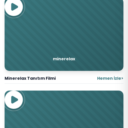
minerelax
Minerelax Tanıtım Filmi
Hemen İzle
>