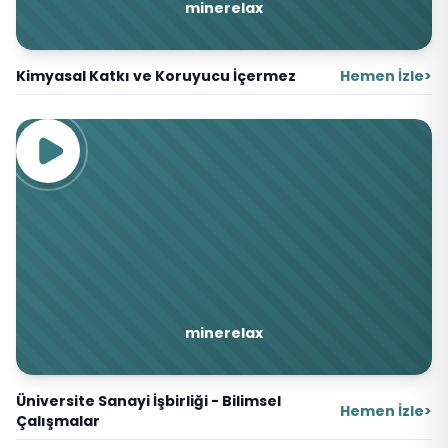
minerelax
Kimyasal Katkı ve Koruyucu İçermez
Hemen İzle
>
minerelax
Üniversite Sanayi İşbirliği - Bilimsel
Hemen İzle
>
Çalışmalar