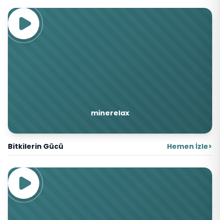
minerelax
Bitkilerin Gücü
Hemen İzle
>