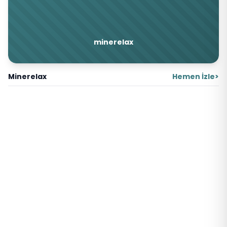
minerelax
Minerelax
Hemen İzle
>