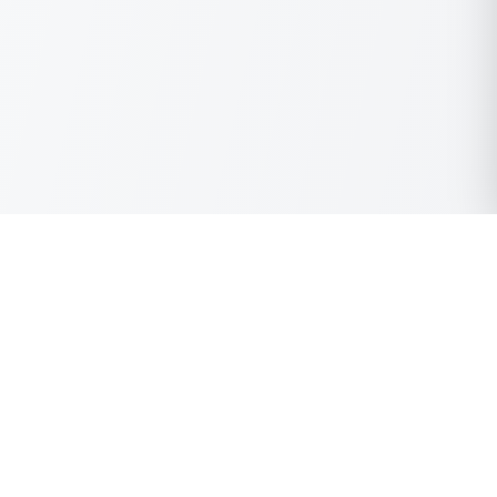
Verimli topraklardan şifalı bitkileri süper kritik akışkan
ekstraksiyon yöntemiyle en saf haline getirerek özünü